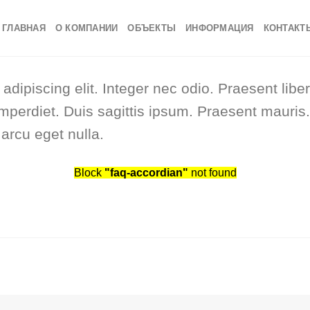
ГЛАВНАЯ
О КОМПАНИИ
ОБЪЕКТЫ
ИНФОРМАЦИЯ
КОНТАКТ
adipiscing elit. Integer nec odio. Praesent li
imperdiet. Duis sagittis ipsum. Praesent mauri
arcu eget nulla.
Block
"faq-accordian"
not found