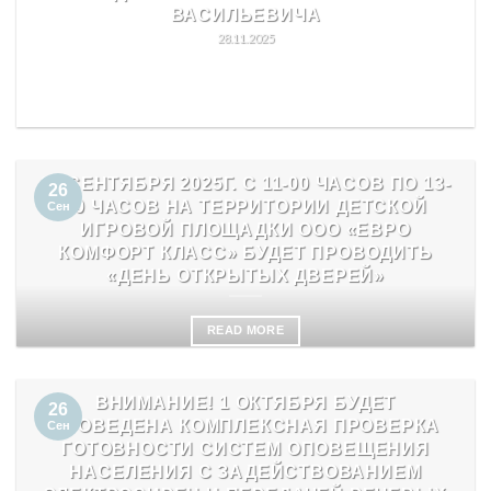
ВАСИЛЬЕВИЧА
28.11.2025
READ MORE
27 СЕНТЯБРЯ 2025Г. С 11-00 ЧАСОВ ПО 13-
26
00 ЧАСОВ НА ТЕРРИТОРИИ ДЕТСКОЙ
Сен
ИГРОВОЙ ПЛОЩАДКИ ООО «ЕВРО
КОМФОРТ КЛАСС» БУДЕТ ПРОВОДИТЬ
«ДЕНЬ ОТКРЫТЫХ ДВЕРЕЙ»
READ MORE
ВНИМАНИЕ! 1 ОКТЯБРЯ БУДЕТ
26
ПРОВЕДЕНА КОМПЛЕКСНАЯ ПРОВЕРКА
Сен
ГОТОВНОСТИ СИСТЕМ ОПОВЕЩЕНИЯ
НАСЕЛЕНИЯ С ЗАДЕЙСТВОВАНИЕМ