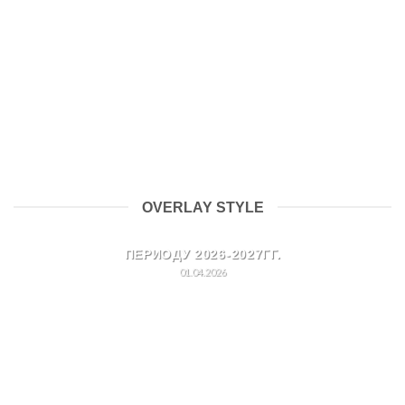
муниципальных услуг запущен сервис по вывозу
строительных отходов.
24.07.2025
В Московской области 21 июля 2025г. стартовал
социальный раунд по безопасности дорожного
движения «Трезвый водитель»
21.07.2025
OVERLAY STYLE
ПОДГОТОВКА МКД К ОСЕННЕ-ЗИМНЕМУ
ПЕРИОДУ 2026-2027ГГ.
01.04.2026