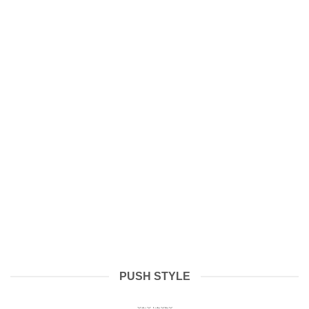
PUSH STYLE
Подготовка МКД к осенне-зимнему периоду
2026-2027гг.
01.04.2026