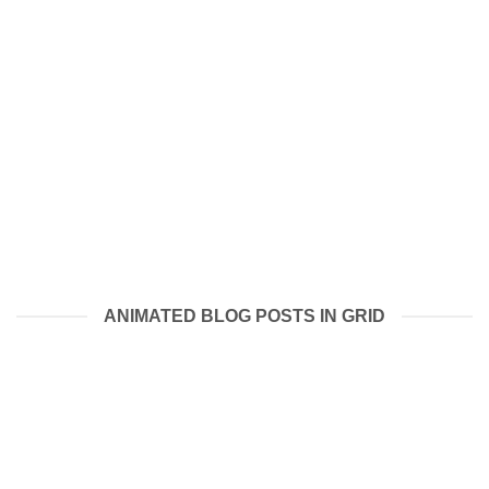
ANIMATED BLOG POSTS IN GRID
Подготовка МКД к осенне-зимнему периоду 2026-
2027гг.