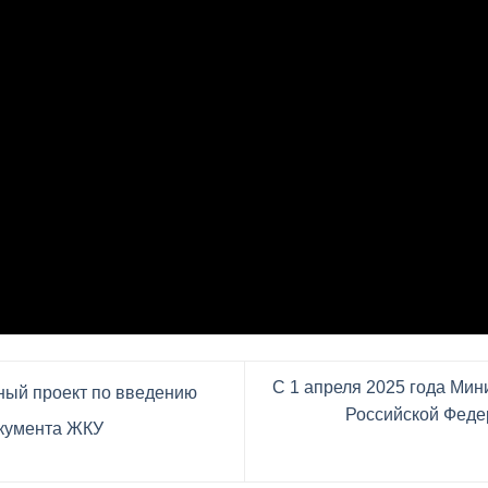
С 1 апреля 2025 года Мин
ный проект по введению
Российской Феде
окумента ЖКУ